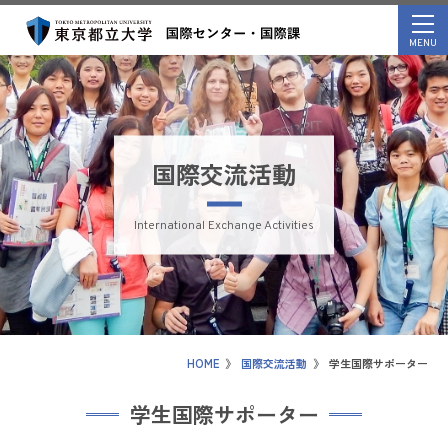
togg
MENU
navi
国際交流活動
International Exchange Activities
HOME
》
国際交流活動
》
学生国際サポーター
学生国際サポーター